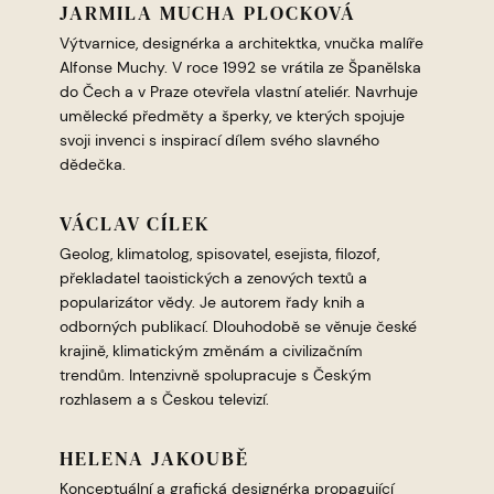
JARMILA MUCHA PLOCKOVÁ
Výtvarnice, designérka a architektka, vnučka malíře
Alfonse Muchy. V roce 1992 se vrátila ze Španělska
do Čech a v Praze otevřela vlastní ateliér. Navrhuje
umělecké předměty a šperky, ve kterých spojuje
svoji invenci s inspirací dílem svého slavného
dědečka.
VÁCLAV CÍLEK
Geolog, klimatolog, spisovatel, esejista, filozof,
překladatel taoistických a zenových textů a
popularizátor vědy. Je autorem řady knih a
odborných publikací. Dlouhodobě se věnuje české
krajině, klimatickým změnám a civilizačním
trendům. Intenzivně spolupracuje s Českým
rozhlasem a s Českou televizí.
HELENA JAKOUBĚ
Konceptuální a grafická designérka propagující