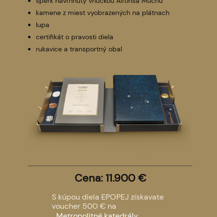
šperk navrhnutý vnučkou Alfonsa Muchu
kamene z miest vyobrazených na plátnach
lupa
certifikát o pravosti diela
rukavice a transportný obal
Cena: 11.900 €
S kúpou diela EPOPEJ získavate
voucher 500 € na
Metropolitné katedrály
.