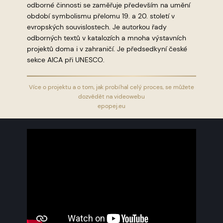
odborné činnosti se zaměřuje především na umění
období symbolismu přelomu 19. a 20. století v
evropských souvislostech. Je autorkou řady
odborných textů v katalozích a mnoha výstavních
projektů doma i v zahraničí. Je předsedkyní české
sekce AICA při UNESCO.
Více o projektu a o tom, jak probíhal celý proces, se můžete
dozvědět na videowebu
epopej.eu