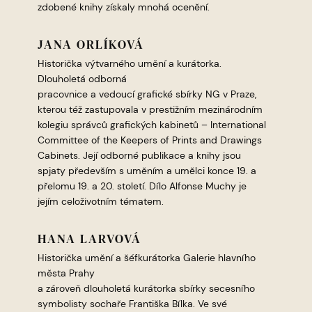
zdobené knihy získaly mnohá ocenění.
JANA ORLÍKOVÁ
Historička výtvarného umění a kurátorka.
Dlouholetá odborná
pracovnice a vedoucí grafické sbírky NG v Praze,
kterou též zastupovala v prestižním mezinárodním
kolegiu správců grafických kabinetů – International
Committee of the Keepers of Prints and Drawings
Cabinets. Její odborné publikace a knihy jsou
spjaty především s uměním a umělci konce 19. a
přelomu 19. a 20. století. Dílo Alfonse Muchy je
jejím celoživotním tématem.
HANA LARVOVÁ
Historička umění a šéfkurátorka Galerie hlavního
města Prahy
a zároveň dlouholetá kurátorka sbírky secesního
symbolisty sochaře Františka Bílka. Ve své