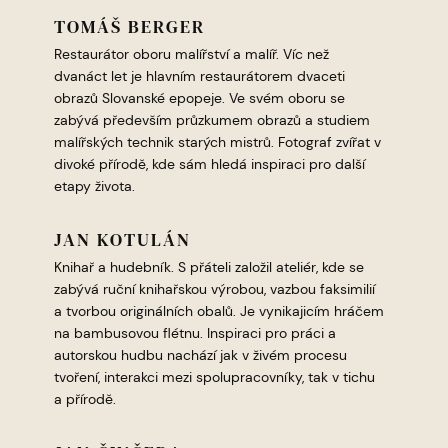
TOMÁŠ BERGER
Restaurátor oboru malířství a malíř. Víc než
dvanáct let je hlavním restaurátorem dvaceti
obrazů Slovanské epopeje. Ve svém oboru se
zabývá především průzkumem obrazů a studiem
malířských technik starých mistrů. Fotograf zvířat v
divoké přírodě, kde sám hledá inspiraci pro další
etapy života.
JAN KOTULÁN
Knihař a hudebník. S přáteli založil ateliér, kde se
zabývá ruční knihařskou výrobou, vazbou faksimilií
a tvorbou originálních obalů. Je vynikajicím hráčem
na bambusovou flétnu. Inspiraci pro práci a
autorskou hudbu nachází jak v živém procesu
tvoření, interakci mezi spolupracovníky, tak v tichu
a přírodě.