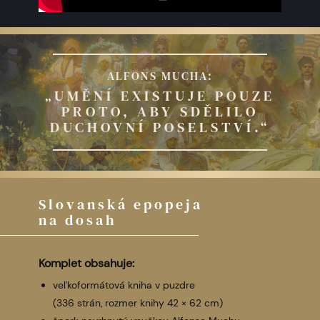
ALFONS MUCHA:
„UMĚNÍ EXISTUJE POUZE
PROTO, ABY SDĚLILO
DUCHOVNÍ POSELSTVÍ.“
Slovanská epopeja
na dosah
Komplet obsahuje:
veľkoformátová kniha v puzdre
(336 strán, rozmer knihy 42 × 62 cm)