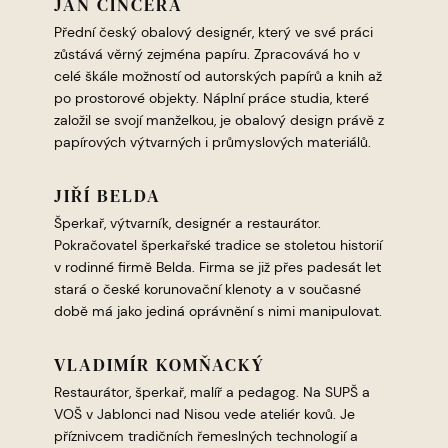
JAN ČINČERA
Přední český obalový designér, který ve své práci
zůstává věrný zejména papíru. Zpracovává ho v
celé škále možností od autorských papírů a knih až
po prostorové objekty. Náplní práce studia, které
založil se svojí manželkou, je obalový design právě z
papírových výtvarných i průmyslových materiálů.
JIŘÍ BELDA
Šperkař, výtvarník, designér a restaurátor.
Pokračovatel šperkařské tradice se stoletou historií
v rodinné firmě Belda. Firma se již přes padesát let
stará o české korunovační klenoty a v současné
době má jako jediná oprávnění s nimi manipulovat.
VLADIMÍR KOMŇACKÝ
Restaurátor, šperkař, malíř a pedagog. Na SUPŠ a
VOŠ v Jablonci nad Nisou vede ateliér kovů. Je
příznivcem tradičních řemeslných technologií a