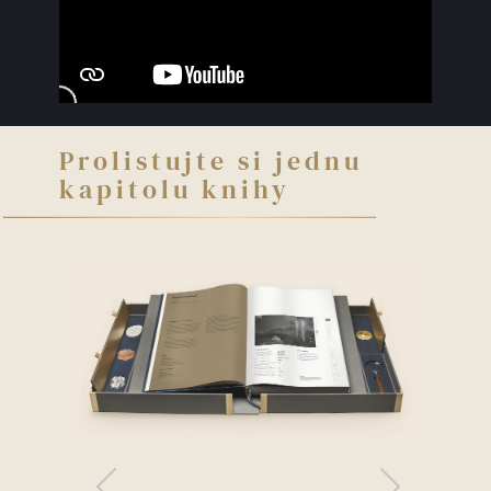
Prolistujte si jednu
kapitolu knihy