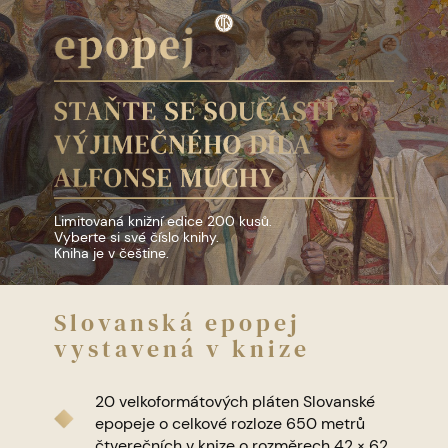
Limitovaná knižní edice 200 kusů.
Vyberte si své číslo knihy.
Kniha je v češtine.
Slo​vanská epopej
vystavená v knize
20 velkoformátových pláten Slovanské
epopeje o celkové rozloze 650 metrů
čtverečních v knize o rozměrech 42 × 62