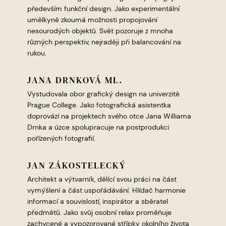
především funkční design. Jako experimentální
umělkyně zkoumá možnosti propojování
nesourodých objektů. Svět pozoruje z mnoha
různých perspektiv, nejraději při balancování na
rukou.
JANA DRNKOVÁ ML.
Vystudovala obor grafický design na univerzitě
Prague College. Jako fotografická asistentka
doprovází na projektech svého otce Jana Williama
Drnka a úzce spolupracuje na postprodukci
pořízených fotografií.
JAN ZÁKOSTELECKÝ
Architekt a výtvarník, dělící svou práci na část
vymýšlení a část uspořádávání. Hlídač harmonie
informací a souvislostí, inspirátor a sběratel
předmětů. Jako svůj osobní relax proměňuje
zachycené a vypozorované střípky okolního života