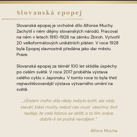
Slovanská epo​pej
Slovanská epopej je vrcholné dílo Alfonse Muchy.
Zachytil v něm dějiny slovanských národů. Pracoval
na něm v letech 1910-1928 na zámku Zbiroh. Vytvořil
20 velkoformátových unikátních pláten. V roce 1928
byla Epopej slavnostně předána jako dar městu
Praze.
Slovanská epopej za téměř 100 let sklidila úspěchy
po celém světě. V roce 2017 proběhla výstava
celého cyklu v Japonsku. V tomto roce to byla třetí
nejnavštěvovanější výstava výtvarného umění na
světě.
„Účelem mého díla nikdy nebylo bořit, ale vždy
stavět, klást
mosty, neboť nás musí všechny živit
naděje, že celé lidstvo se sblíží, a to tím snáze,
dobře-li se pozná navzájem.“
Alfons Mucha