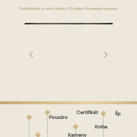
Prohlédněte si celou kolekci 20 pláten Slovanské epopeje.
Certifikát
Šperk
Pouzdro
vytištěný na ručně vyrobeném konopném
navržený
papíru s drobnými pilinami
výtvarnicí
slouží zároveň jako stojan
z památné lípy v Chlístově staré až 750
Kniha
Jarmilou
na prohlížení knihy
let
Mucha
navrženo a ručně vyrobeno
papír vyrobil knihař a výtvarník Lubomír
rozměry knihy: 62 ×
Plockovou,
českou firmou Činčera
Kameny
Krupka
42 cm
vnučkou