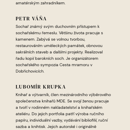
amatérským zahradníkem.
PETR VÁŇA
Sochař známý svým duchovním přístupem k
sochařskému řemeslu. Většinu života pracuje s
kamenem. Zabývá se volnou tvorbou,
restaurováním uměleckých památek, obnovou
sakrálních staveb a dalšími projekty. Realizoval
řadu kopií barokních soch. Je organizátorem
sochařského sympozia Cesta mramoru v
Dobřichovicích.
LUBOMÍR KRUPKA
Knihař a výtvarník, člen mezinárodního výběrového
společenstva knihařů MDE. Se svojí ženou pracuje
a tvoří v rodinném nakladatelství a knihařském
ateliéru. Do jejich portfolia patří výroba ručního
papíru, individuální vazby, vydávání bibliofilií, ruční
sazba a knihtisk. Jejich autorské i originálně